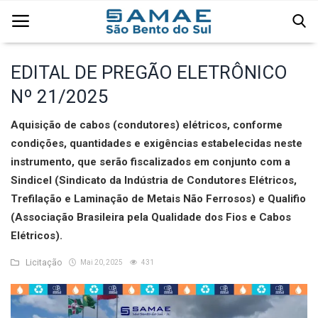
EDITAL DE PREGÃO ELETRÔNICO
Nº 21/2025
Página Inicial
Aquisição de cabos (condutores) elétricos, conforme
Água
condições, quantidades e exigências estabelecidas neste
Comercial
instrumento, que serão fiscalizados em conjunto com a
Sindicel (Sindicato da Indústria de Condutores Elétricos,
Edital
Trefilação e Laminação de Metais Não Ferrosos) e Qualifio
(Associação Brasileira pela Qualidade dos Fios e Cabos
Esgoto
Elétricos).
Institucional
Licitação
Mai 20, 2025
431
Licitação
Resíduos Sólidos Urbanos