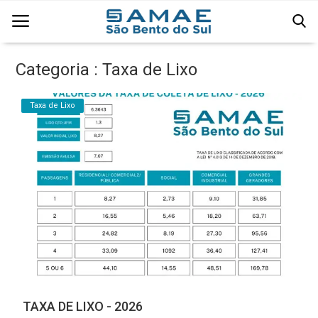
Categoria : Taxa de Lixo
Página Inicial
Taxa de Lixo
Água
Comercial
Edital
Esgoto
Institucional
Licitação
TAXA DE LIXO - 2026
Resíduos Sólidos Urbanos