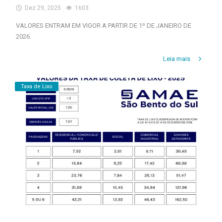
Dez 29, 2025
1603
Estrutura
VALORES ENTRAM EM VIGOR A PARTIR DE 1º DE JANEIRO DE
2026.
Informações
Contato
Leia mais
Taxa de Lixo