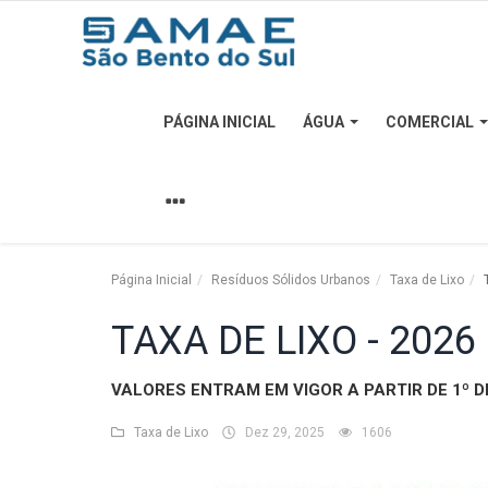
PÁGINA INICIAL
ÁGUA
COMERCIAL
Página Inicial
Água
Comercial
Página Inicial
Resíduos Sólidos Urbanos
Taxa de Lixo
T
Edital
TAXA DE LIXO - 2026
Esgoto
Institucional
VALORES ENTRAM EM VIGOR A PARTIR DE 1º DE
Licitação
Taxa de Lixo
Dez 29, 2025
1606
Resíduos Sólidos Urbanos